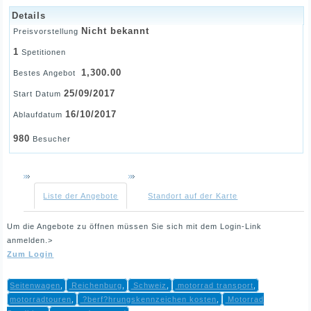
Details
Nicht bekannt
Preisvorstellung
1
Spetitionen
1,300.00
Bestes Angebot
25/09/2017
Start Datum
16/10/2017
Ablaufdatum
980
Besucher
Liste der Angebote
Standort auf der Karte
Um die Angebote zu öffnen müssen Sie sich mit dem Login-Link
anmelden.>
Zum Login
Seitenwagen
,
Reichenburg
,
Schweiz
,
motorrad transport
,
motorradtouren
,
?berf?hrungskennzeichen kosten
,
Motorrad